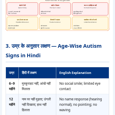
भारतीय माता-पिता के लिए मुख्य संकेत
बोलने में देरी
आंखें न मिलाना
नाम पर प्रतिक्रिया नहीं
Speech Delay
Poor Eye Contact
No Name Response
24 माह में 2-शब्द वाक्य नहीं
परिचित लोगों से भी नहीं
सुनना बिल्कुल ठीक है
सिर्फ TV की नकल
शर्म से अलग
हिंदी में बुलाने पर भी
एक ही काम बार-बार
दिनचर्या में बदलाव
सामाजिक रुचि की कमी
Repetitive Behaviours
Routine Insistence
Limited Social Interest
लाइन लगाना, हाथ हिलाना
छोटे बदलाव पर
अकेले खेलना
बदलाव पर गुस्सा
बहुत तेज reaction
share नहीं करता
3. उम्र के अनुसार लक्षण — Age-Wise Autism
Signs in Hindi
उम्र
हिंदी में लक्षण
English Explanation
6–9
मुस्कुराहट नहीं; आंखें नहीं
No social smile; limited eye
महीने
मिलाता
contact
12
नाम पर नहीं मुड़ता; उंगली
No name response (hearing
महीने
नहीं दिखाता; हाथ नहीं
normal); no pointing; no
हिलाता
waving